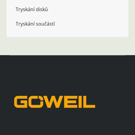
Tryskání disků
Tryskání součástí