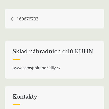
Navigace
160676703
pro
příspěvek
Sklad náhradních dílů KUHN
www.zemspoltabor-dily.cz
Kontakty