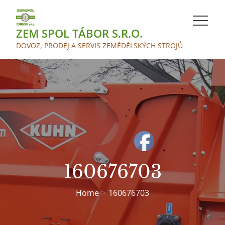
Skip
to
ZEM SPOL TÁBOR S.R.O.
content
DOVOZ, PRODEJ A SERVIS ZEMĚDĚLSKÝCH STROJŮ
160676703
Home
160676703