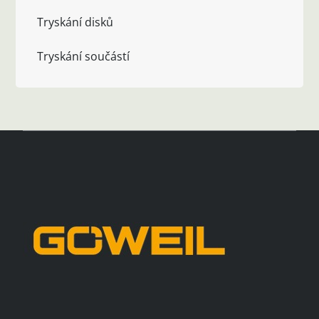
Tryskání disků
Tryskání součástí