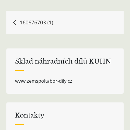
Navigace
160676703 (1)
pro
příspěvek
Sklad náhradních dílů KUHN
www.zemspoltabor-dily.cz
Kontakty