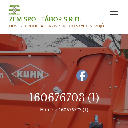
Skip
to
ZEM SPOL TÁBOR S.R.O.
content
DOVOZ, PRODEJ A SERVIS ZEMĚDĚLSKÝCH STROJŮ
160676703 (1)
Home
160676703 (1)