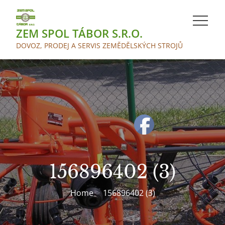
Skip
to
ZEM SPOL TÁBOR S.R.O.
content
DOVOZ, PRODEJ A SERVIS ZEMĚDĚLSKÝCH STROJŮ
156896402 (3)
Home
156896402 (3)