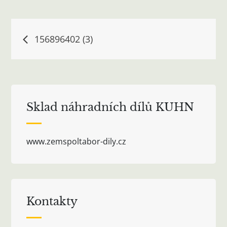
Navigace
156896402 (3)
pro
příspěvek
Sklad náhradních dílů KUHN
www.zemspoltabor-dily.cz
Kontakty