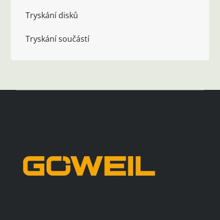
Tryskání disků
Tryskání součástí