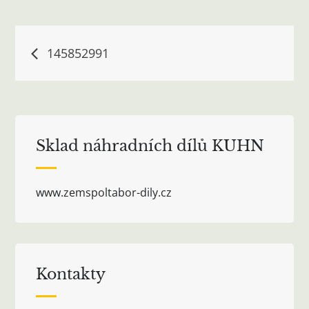
Navigace
145852991
pro
příspěvek
Sklad náhradních dílů KUHN
www.zemspoltabor-dily.cz
Kontakty