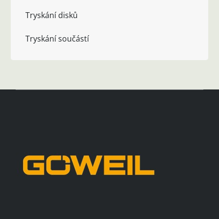
Tryskání disků
Tryskání součástí