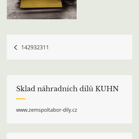
Navigace
142932311
pro
příspěvek
Sklad náhradních dílů KUHN
www.zemspoltabor-dily.cz