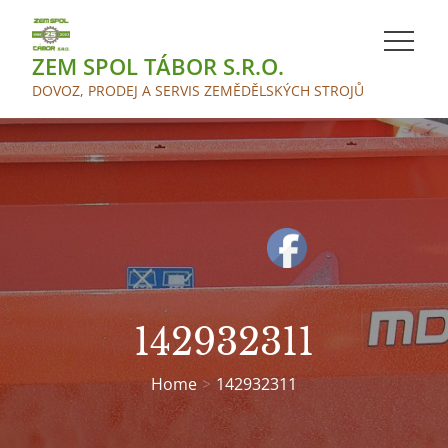
Skip
to
ZEM SPOL TÁBOR S.R.O.
content
DOVOZ, PRODEJ A SERVIS ZEMĚDĚLSKÝCH STROJŮ
142932311
Home
142932311