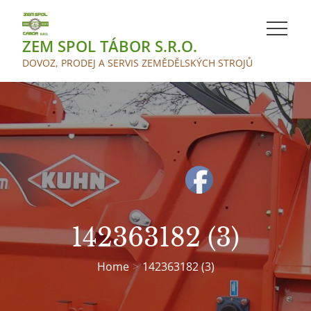
Skip
to
ZEM SPOL TÁBOR S.R.O.
content
DOVOZ, PRODEJ A SERVIS ZEMĚDĚLSKÝCH STROJŮ
142363182 (3)
Home
142363182 (3)