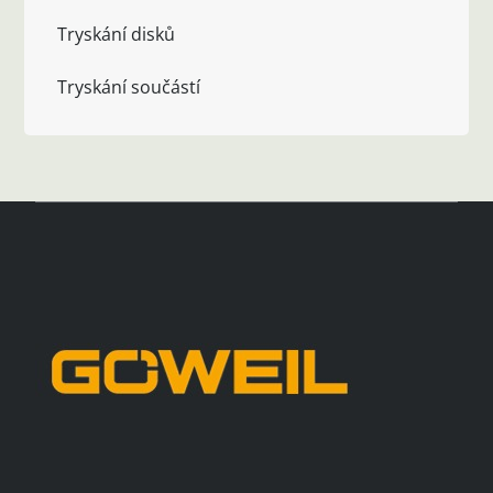
Tryskání disků
Tryskání součástí