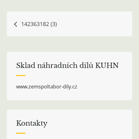
Navigace
142363182 (3)
pro
příspěvek
Sklad náhradních dílů KUHN
www.zemspoltabor-dily.cz
Kontakty