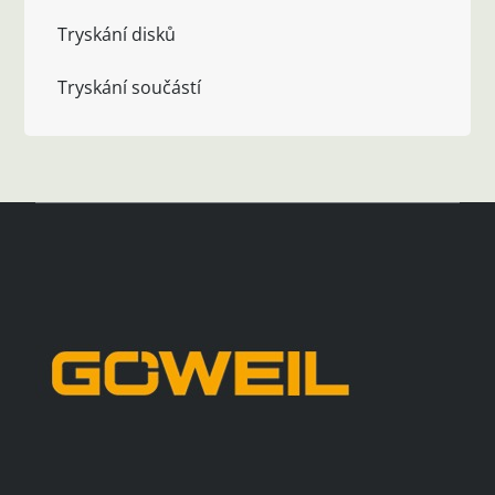
Tryskání disků
Tryskání součástí