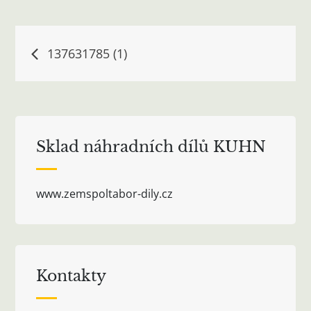
Navigace
137631785 (1)
pro
příspěvek
Sklad náhradních dílů KUHN
www.zemspoltabor-dily.cz
Kontakty