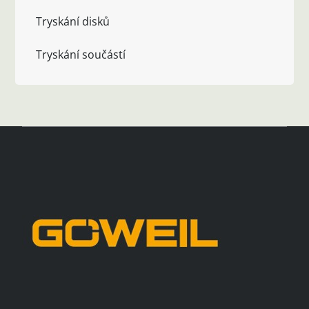
Tryskání disků
Tryskání součástí