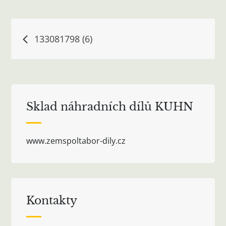
Navigace
133081798 (6)
pro
příspěvek
Sklad náhradních dílů KUHN
www.zemspoltabor-dily.cz
Kontakty