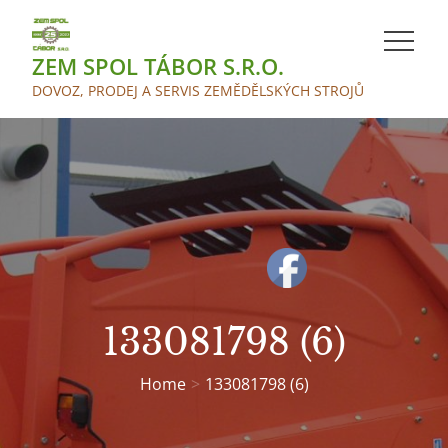
Skip
to
ZEM SPOL TÁBOR S.R.O.
content
DOVOZ, PRODEJ A SERVIS ZEMĚDĚLSKÝCH STROJŮ
133081798 (6)
Home
133081798 (6)