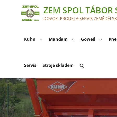
Skip
ZEM SPOL TÁBOR S
to
content
DOVOZ, PRODEJ A SERVIS ZEMĚDĚLS
Kuhn
Mandam
Göweil
Pne
Servis
Stroje skladem