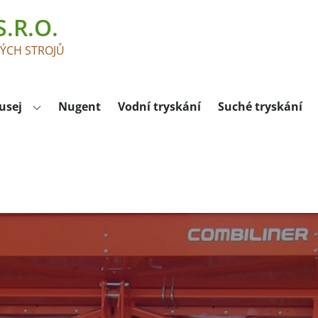
.R.O.
KÝCH STROJŮ
usej
Nugent
Vodní tryskání
Suché tryskání