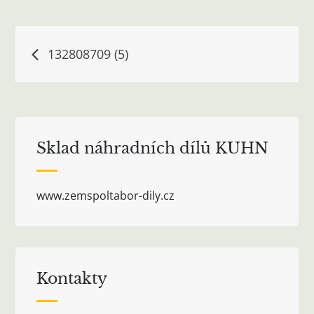
Navigace
132808709 (5)
pro
příspěvek
Sklad náhradních dílů KUHN
www.zemspoltabor-dily.cz
Kontakty