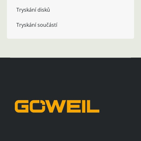
Tryskání disků
Tryskání součástí