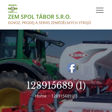
Skip
to
ZEM SPOL TÁBOR S.R.O.
content
DOVOZ, PRODEJ A SERVIS ZEMĚDĚLSKÝCH STROJŮ
128915689 (1)
Home
128915689 (1)