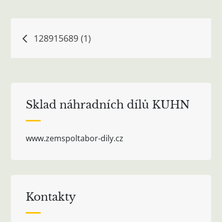
Navigace
128915689 (1)
pro
příspěvek
Sklad náhradních dílů KUHN
www.zemspoltabor-dily.cz
Kontakty