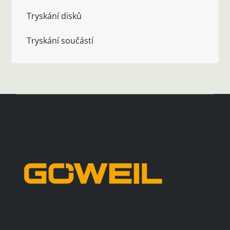
Tryskání disků
Tryskání součástí