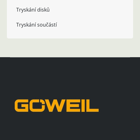
Tryskání disků
Tryskání součástí