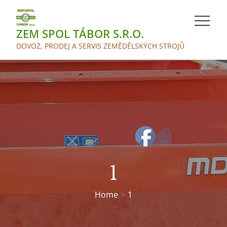
Skip
to
ZEM SPOL TÁBOR S.R.O.
content
DOVOZ, PRODEJ A SERVIS ZEMĚDĚLSKÝCH STROJŮ
1
Home
1