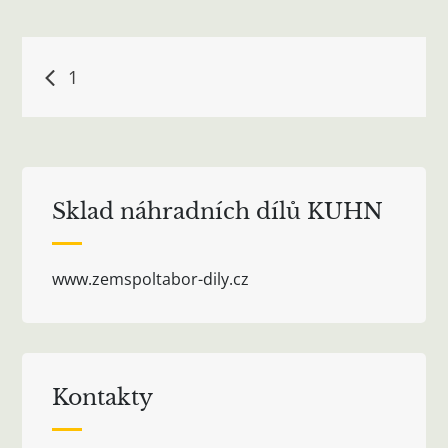
Navigace
1
pro
příspěvek
Sklad náhradních dílů KUHN
www.zemspoltabor-dily.cz
Kontakty