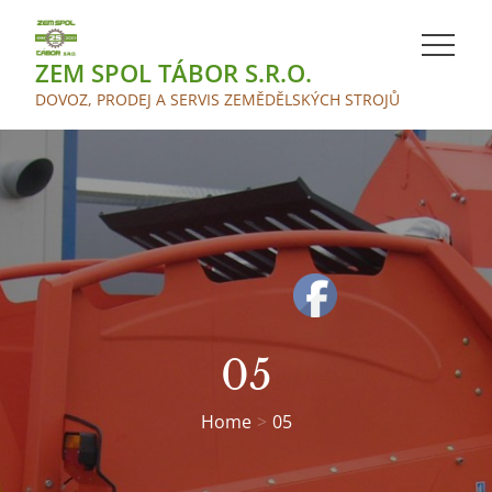
Skip
to
ZEM SPOL TÁBOR S.R.O.
content
DOVOZ, PRODEJ A SERVIS ZEMĚDĚLSKÝCH STROJŮ
05
Home
05