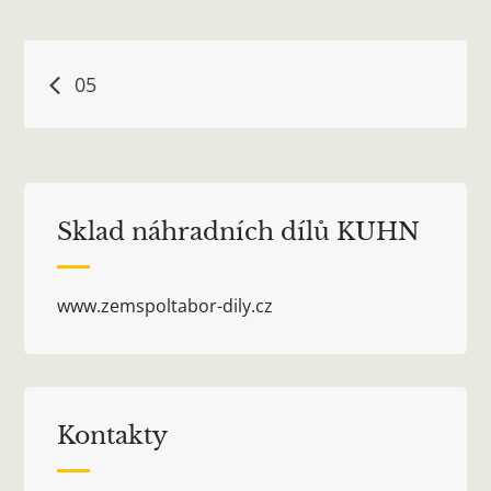
Navigace
05
pro
příspěvek
Sklad náhradních dílů KUHN
www.zemspoltabor-dily.cz
Kontakty