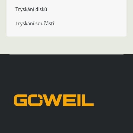
Tryskání disků
Tryskání součástí