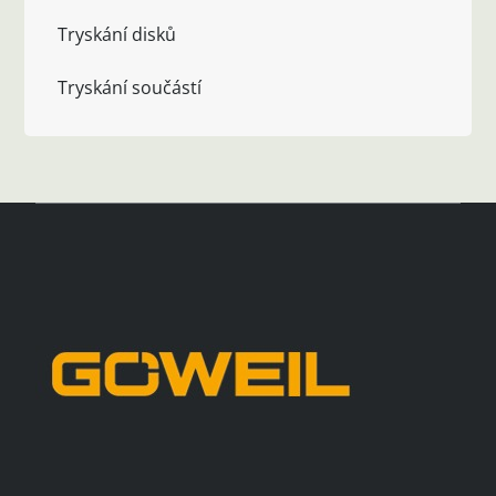
Tryskání disků
Tryskání součástí