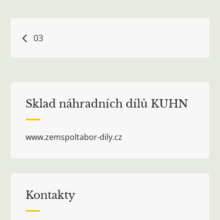
Navigace
03
pro
příspěvek
Sklad náhradních dílů KUHN
www.zemspoltabor-dily.cz
Kontakty