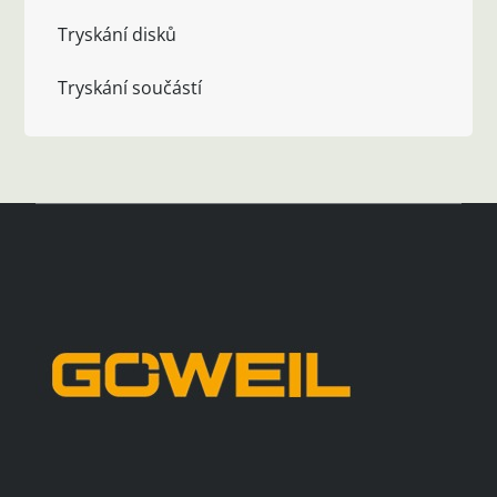
Tryskání disků
Tryskání součástí