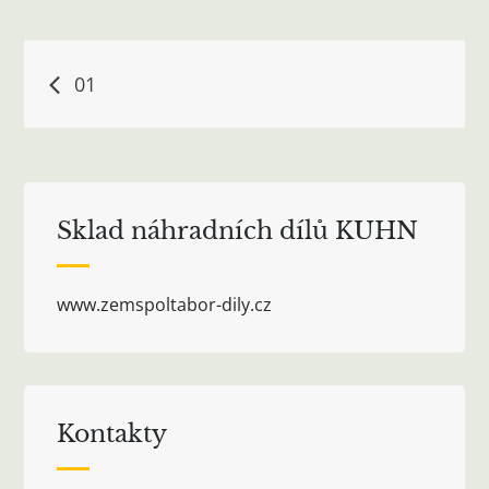
Navigace
01
pro
příspěvek
Sklad náhradních dílů KUHN
www.zemspoltabor-dily.cz
Kontakty