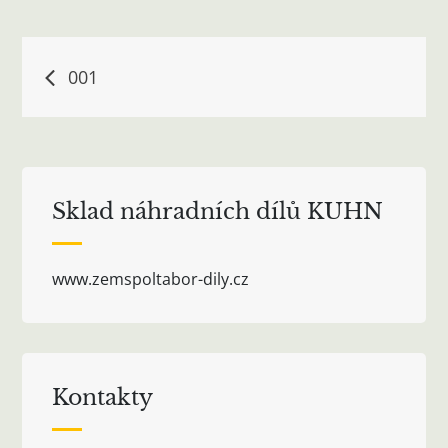
Navigace
001
pro
příspěvek
Sklad náhradních dílů KUHN
www.zemspoltabor-dily.cz
Kontakty