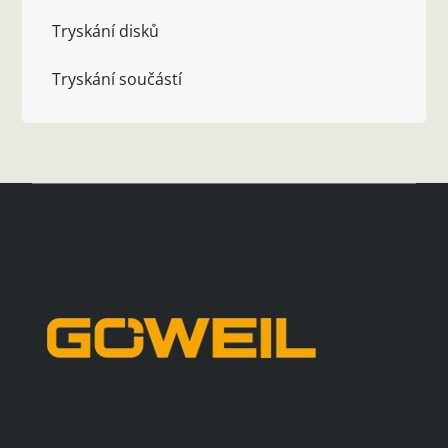
Tryskání disků
Tryskání součástí