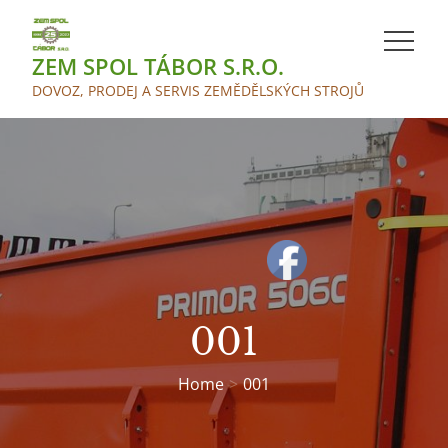
Skip
to
ZEM SPOL TÁBOR S.R.O.
content
DOVOZ, PRODEJ A SERVIS ZEMĚDĚLSKÝCH STROJŮ
001
Home
001