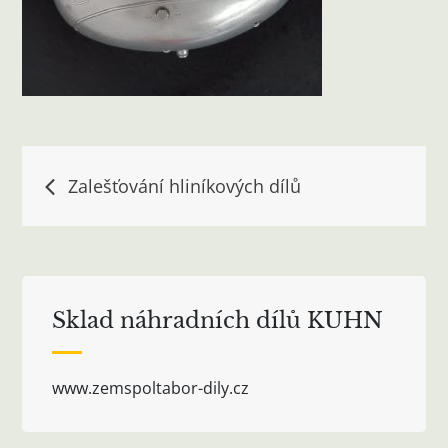
Navigace
Zalešťování hliníkových dílů
pro
příspěvek
Sklad náhradních dílů KUHN
www.zemspoltabor-dily.cz