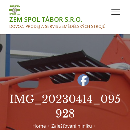
Skip
to
ZEM SPOL TÁBOR S.R.O.
content
DOVOZ, PRODEJ A SERVIS ZEMĚDĚLSKÝCH STROJŮ
IMG_20230414_095
928
Home
Zalešťování hliníku