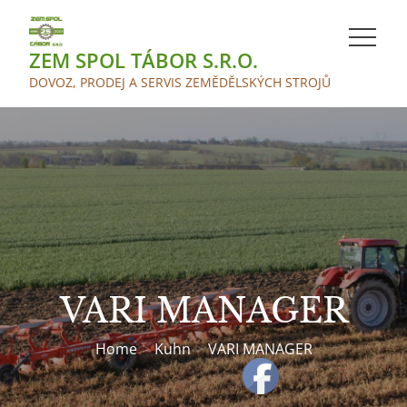
Skip
to
ZEM SPOL TÁBOR S.R.O.
content
DOVOZ, PRODEJ A SERVIS ZEMĚDĚLSKÝCH STROJŮ
VARI MANAGER
Home
Kuhn
VARI MANAGER