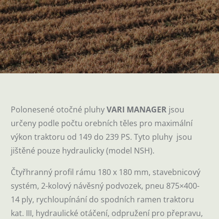
Polonesené otočné pluhy
VARI MANAGER
jsou
určeny podle počtu orebních těles pro maximální
výkon traktoru od 149 do 239 PS. Tyto pluhy jsou
jištěné pouze hydraulicky (model NSH).
Čtyřhranný profil rámu 180 x 180 mm, stavebnicový
systém, 2-kolový návěsný podvozek, pneu 875×400-
14 ply, rychloupínání do spodních ramen traktoru
kat. III, hydraulické otáčení, odpružení pro přepravu,