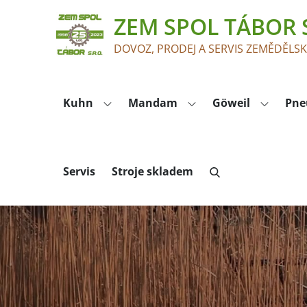
Skip
ZEM SPOL TÁBOR S
to
content
DOVOZ, PRODEJ A SERVIS ZEMĚDĚLS
Kuhn
Mandam
Göweil
Pne
Servis
Stroje skladem