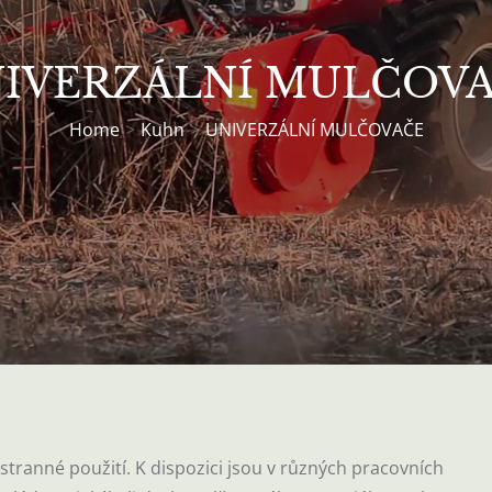
IVERZÁLNÍ MULČOV
Home
Kuhn
UNIVERZÁLNÍ MULČOVAČE
tranné použití.
K dispozici jsou v různých pracovních