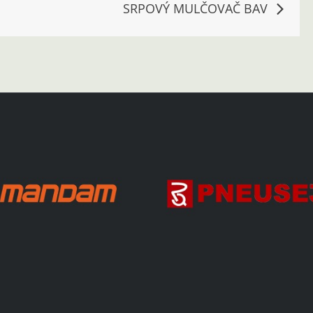
SRPOVÝ MULČOVAČ BAV