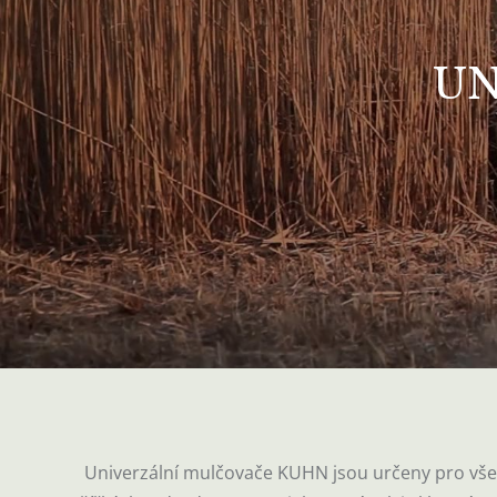
UN
Univerzální mulčovače KUHN jsou určeny pro všes