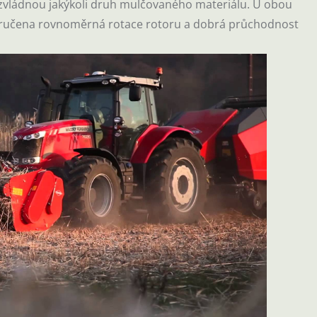
– zvládnou jakýkoli druh mulčovaného materiálu.
U obou
 zaručena rovnoměrná rotace rotoru a dobrá průchodnost