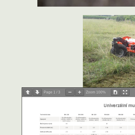
Page
1
/
3
Zoom
100%