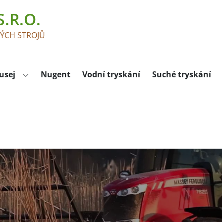
.R.O.
KÝCH STROJŮ
usej
Nugent
Vodní tryskání
Suché tryskání