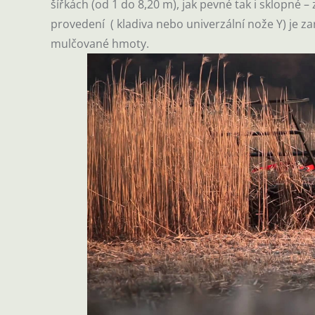
šířkách (od 1 do 8,20 m), jak pevné tak i sklopné 
provedení ( kladiva nebo univerzální nože Y) je
mulčované hmoty.