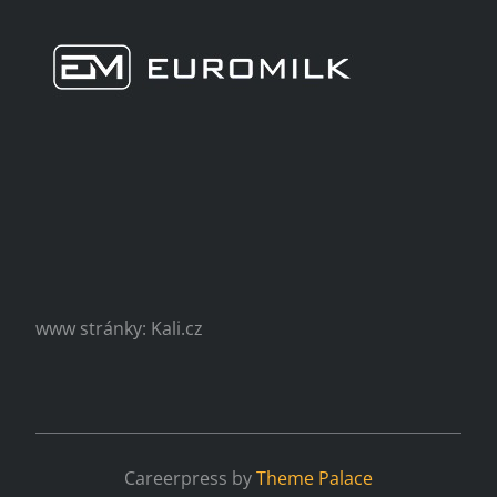
www stránky: Kali.cz
Careerpress by
Theme Palace