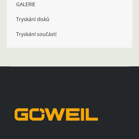
GALERIE
Tryskání disků
Tryskání součástí