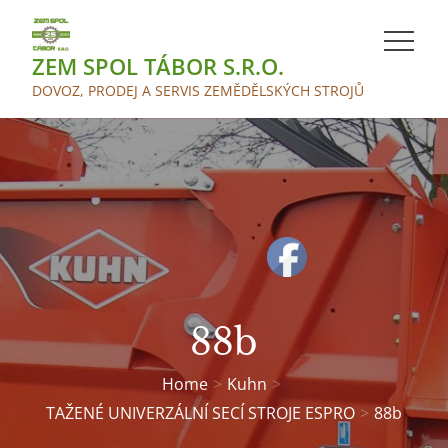
Skip
to
ZEM SPOL TÁBOR S.R.O.
content
DOVOZ, PRODEJ A SERVIS ZEMĚDĚLSKÝCH STROJŮ
88b
Home
Kuhn
TAŽENÉ UNIVERZÁLNÍ SECÍ STROJE ESPRO
88b