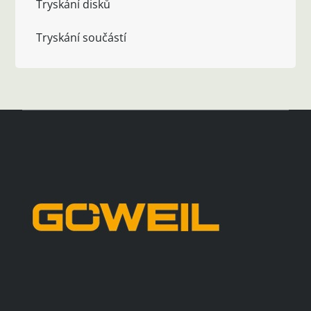
Tryskání disků
Tryskání součástí