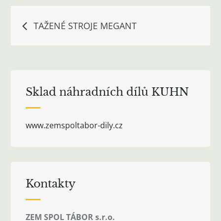
Navigace
TAŽENÉ STROJE MEGANT
pro
příspěvek
Sklad náhradních dílů KUHN
www.zemspoltabor-dily.cz
Kontakty
ZEM SPOL TÁBOR s.r.o.