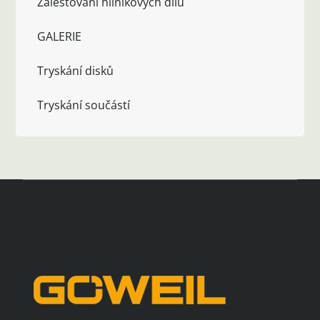
Zalešťování hliníkových dílů
GALERIE
Tryskání disků
Tryskání součástí