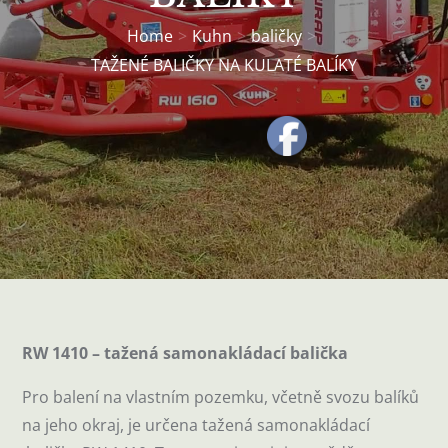
Home
Kuhn
baličky
TAŽENÉ BALIČKY NA KULATÉ BALÍKY
RW 1410 – tažená samonakládací balička
Pro balení na vlastním pozemku, včetně svozu balíků
na jeho okraj, je určena tažená samonakládací