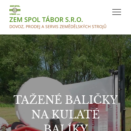
Skip
to
ZEM SPOL TÁBOR S.R.O.
content
DOVOZ, PRODEJ A SERVIS ZEMĚDĚLSKÝCH STROJŮ
TAŽENÉ BALIČKY
NA KULATÉ
BALÍKY