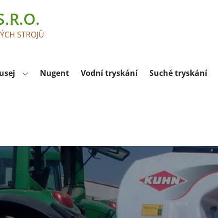
.R.O.
KÝCH STROJŮ
usej
Nugent
Vodní tryskání
Suché tryskání