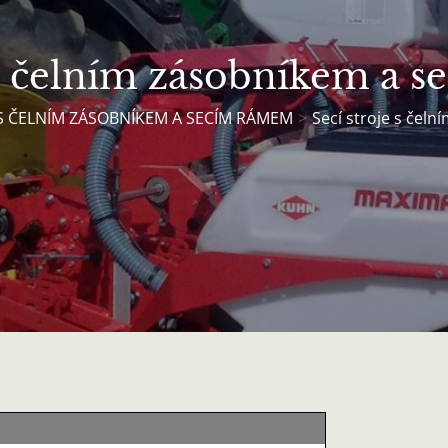
 s čelním zásobníkem a
 S ČELNÍM ZÁSOBNÍKEM A SECÍM RÁMEM
Secí stroje s čel