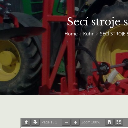
Secí stroje
Home
Kuhn
SECÍ STROJE
Page
1
/
1
Zoom
100%