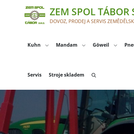
Skip
ZEM SPOL TÁBOR S
to
content
DOVOZ, PRODEJ A SERVIS ZEMĚDĚLS
Kuhn
Mandam
Göweil
Pne
Servis
Stroje skladem