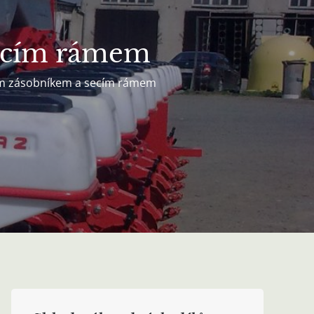
 secím rámem
ním zásobníkem a secím rámem