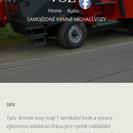
Home
Kuhn
SAMOJÍZDNÉ KRMNÉ MÍCHACÍ VOZY
SPV
Tyto krmné vozy mají 1 vertikální šnek a vysoce
výkonnou odebírací frézu pro rychlé nakládání