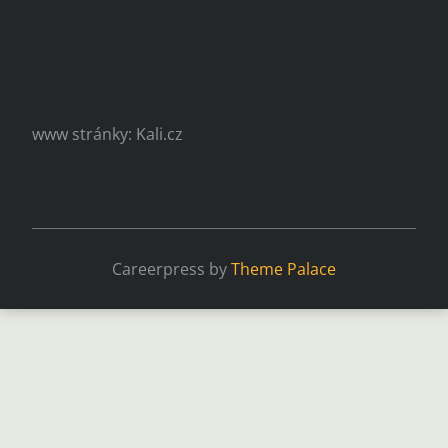
www stránky: Kali.cz
Careerpress by
Theme Palace