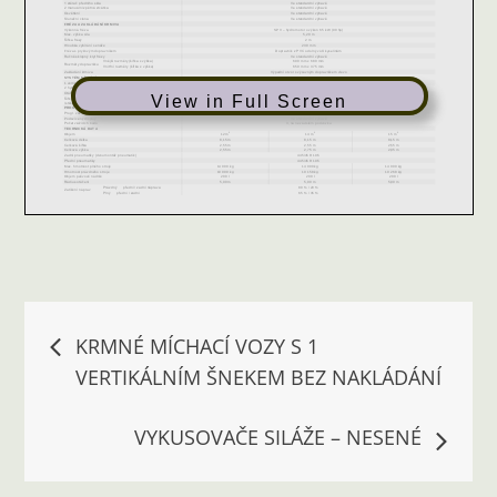
View in Full Screen
Navigace
KRMNÉ MÍCHACÍ VOZY S 1
VERTIKÁLNÍM ŠNEKEM BEZ NAKLÁDÁNÍ
pro
VYKUSOVAČE SILÁŽE – NESENÉ
příspěvek