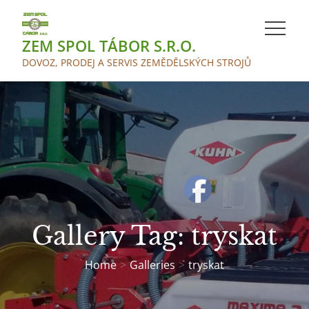
Skip
to
ZEM SPOL TÁBOR S.R.O.
content
DOVOZ, PRODEJ A SERVIS ZEMĚDĚLSKÝCH STROJŮ
Gallery Tag:
tryskat
Home
Galleries
tryskat