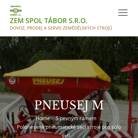
Skip
to
ZEM SPOL TÁBOR S.R.O.
content
DOVOZ, PRODEJ A SERVIS ZEMĚDĚLSKÝCH STROJŮ
PNEUSEJ M
Home
S pevným rámem
Polonesené pneumatické secí stroje pro sólo
setí