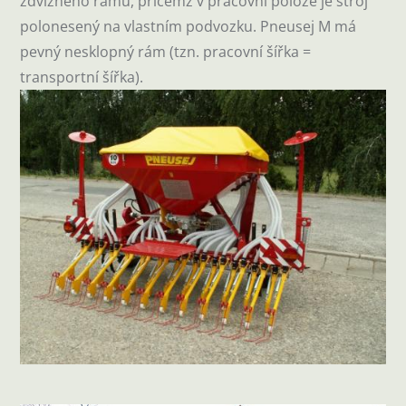
zdvižného rámu, přičemž v pracovní poloze je stroj
polonesený na vlastním podvozku. Pneusej M má
pevný nesklopný rám (tzn. pracovní šířka =
transportní šířka).