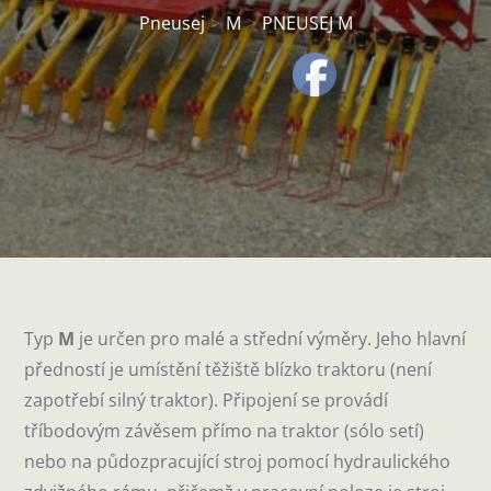
Pneusej
M
PNEUSEJ M
Typ
M
je určen pro malé a střední výměry. Jeho hlavní
předností je umístění těžiště blízko traktoru (není
zapotřebí silný traktor). Připojení se provádí
tříbodovým závěsem přímo na traktor (sólo setí)
nebo na půdozpracující stroj pomocí hydraulického