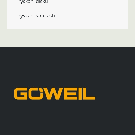
Tryskání disků
Tryskání součástí