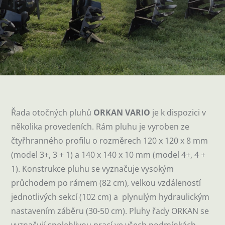
Řada otočných pluhů
ORKAN VARIO
je k dispozici v
několika provedeních. Rám pluhu je vyroben ze
čtyřhranného profilu o rozměrech 120 x 120 x 8 mm
(model 3+, 3 + 1) a 140 x 140 x 10 mm (model 4+, 4 +
1). Konstrukce pluhu se vyznačuje vysokým
průchodem po rámem (82 cm), velkou vzdáleností
jednotlivých sekcí (102 cm) a plynulým hydraulickým
nastavením záběru (30-50 cm). Pluhy řady ORKAN se
vyznačují spolehlivou prací ve všech podmínkách.