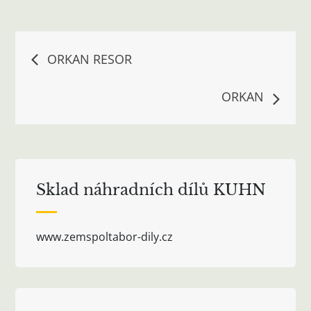
Navigace
ORKAN RESOR
pro
ORKAN
příspěvek
Sklad náhradních dílů KUHN
www.zemspoltabor-dily.cz