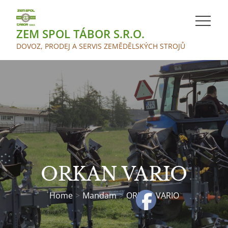
Skip
to
ZEM SPOL TÁBOR S.R.O.
content
DOVOZ, PRODEJ A SERVIS ZEMĚDĚLSKÝCH STROJŮ
ORKAN VARIO
Home
Mandam
ORKAN VARIO