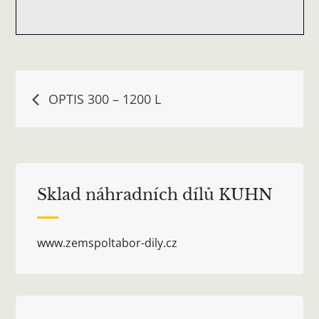
Navigace
OPTIS 300 – 1200 L
pro
příspěvek
Sklad náhradních dílů KUHN
www.zemspoltabor-dily.cz