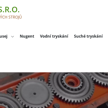
.R.O.
KÝCH STROJŮ
usej
Nugent
Vodní tryskání
Suché tryskání