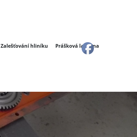
Zalešťování hliníku
Prášková lakovna