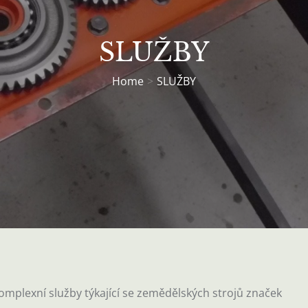
SLUŽBY
Home
SLUŽBY
mplexní služby týkající se zemědělských strojů značek