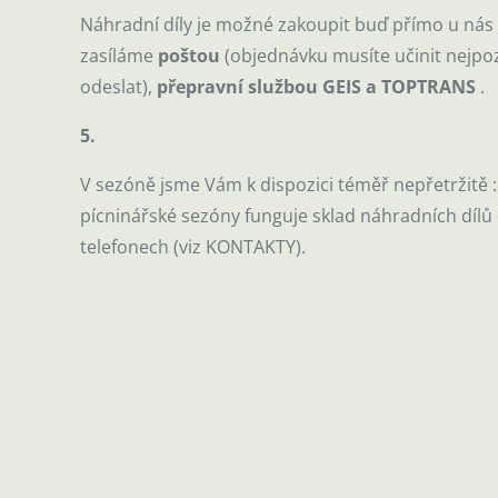
Náhradní díly je možné zakoupit buď přímo u nás 
zasíláme
poštou
(objednávku musíte učinit nejpo
odeslat),
přepravní službou GEIS a TOPTRANS
.
5.
V sezóně jsme Vám k dispozici téměř nepřetržitě 
pícninářské sezóny funguje sklad náhradních dílů 
telefonech (viz KONTAKTY).