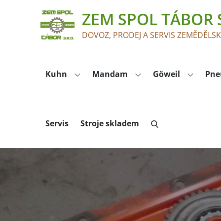
Skip
ZEM SPOL TÁBOR S
to
content
DOVOZ, PRODEJ A SERVIS ZEMĚDĚLS
Kuhn
Mandam
Göweil
Pne
Servis
Stroje skladem