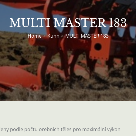
MULTI MASTER 183
Home
Kuhn
MULTI MASTER 183
čeny podle počtu orebních těles pro maximální výkon