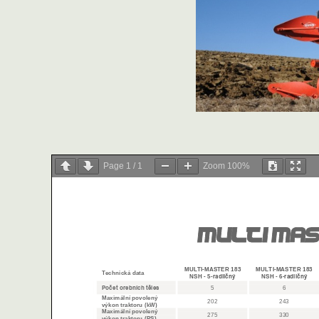
Page
1
/
1
Zoom
100%