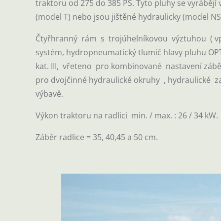
traktoru od 275 do 385 PS. Tyto pluhy se vyrábějí
(model T) nebo jsou jištěné hydraulicky (model NS
Čtyřhranný rám s trojúhelníkovou výztuhou ( vp
systém, hydropneumatický tlumič hlavy pluhu O
kat. III, vřeteno pro kombinované nastavení zábě
pro dvojčinné hydraulické okruhy , hydraulické za
výbavě.
Výkon traktoru na radlici min. / max. : 26 / 34 kW.
Záběr radlice = 35, 40,45 a 50 cm.