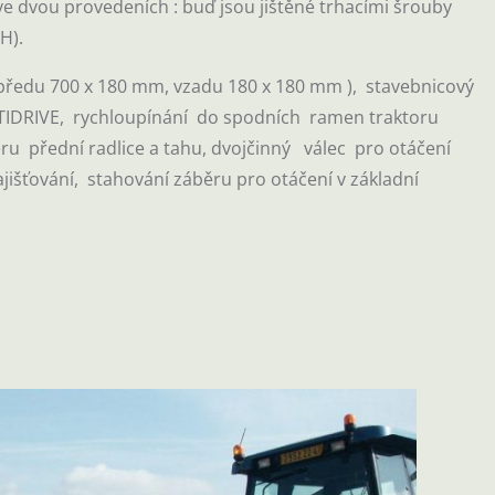
 ve dvou provedeních : buď jsou jištěné trhacími šrouby
H).
ředu 700 x 180 mm, vzadu 180 x 180 mm ), stavebnicový
PTIDRIVE, rychloupínání do spodních ramen traktoru
ru přední radlice a tahu, dvojčinný válec pro otáčení
jišťování, stahování záběru pro otáčení v základní