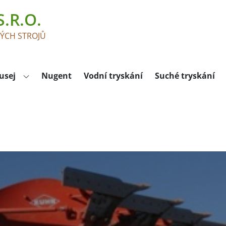
.R.O.
KÝCH STROJŮ
usej
Nugent
Vodní tryskání
Suché tryskání