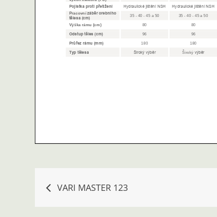
Navigace
VARI MASTER 123
pro