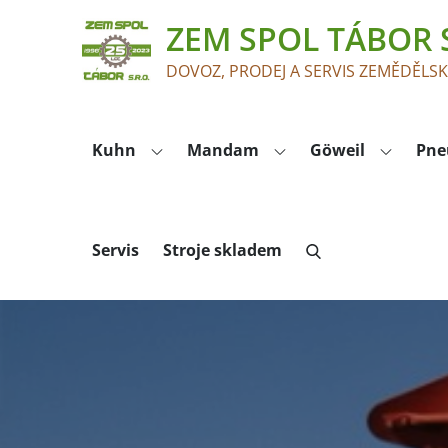
Skip
ZEM SPOL TÁBOR S
to
content
DOVOZ, PRODEJ A SERVIS ZEMĚDĚLS
Kuhn
Mandam
Göweil
Pne
Servis
Stroje skladem