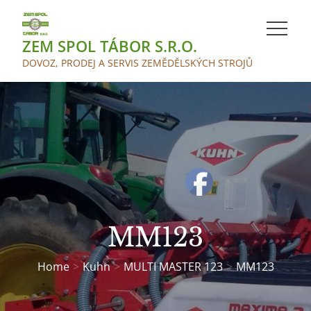
Skip
to
ZEM SPOL TÁBOR S.R.O.
content
DOVOZ, PRODEJ A SERVIS ZEMĚDĚLSKÝCH STROJŮ
MM123
Home
Kuhn
MULTI MASTER 123
MM123