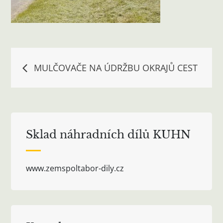
Navigace
MULČOVAČE NA ÚDRŽBU OKRAJŮ CEST
pro
příspěvek
Sklad náhradních dílů KUHN
www.zemspoltabor-dily.cz