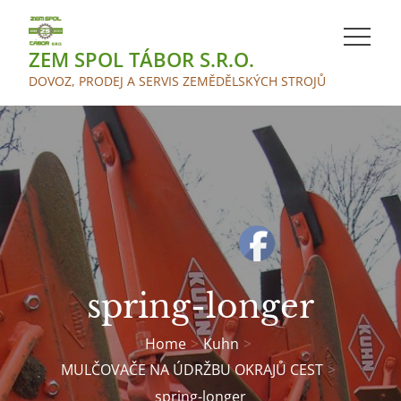
Skip
to
ZEM SPOL TÁBOR S.R.O.
content
DOVOZ, PRODEJ A SERVIS ZEMĚDĚLSKÝCH STROJŮ
spring-longer
Home
Kuhn
MULČOVAČE NA ÚDRŽBU OKRAJŮ CEST
spring-longer