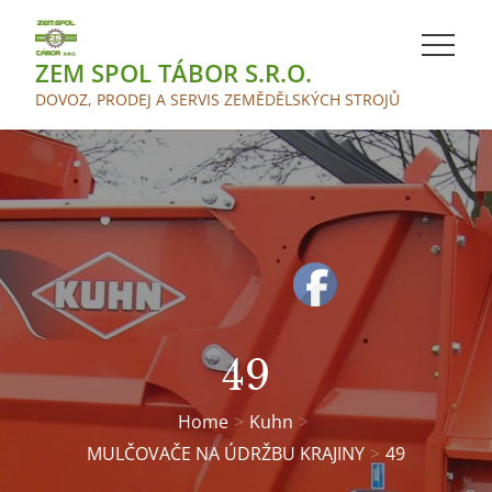
Skip
to
ZEM SPOL TÁBOR S.R.O.
content
DOVOZ, PRODEJ A SERVIS ZEMĚDĚLSKÝCH STROJŮ
49
Home
Kuhn
MULČOVAČE NA ÚDRŽBU KRAJINY
49