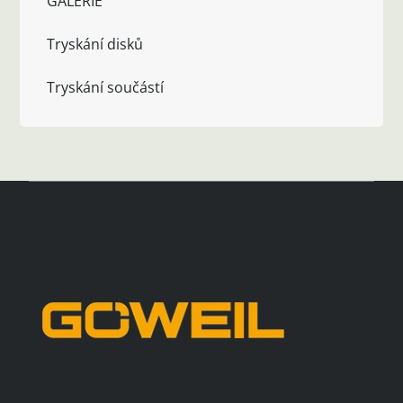
GALERIE
Tryskání disků
Tryskání součástí