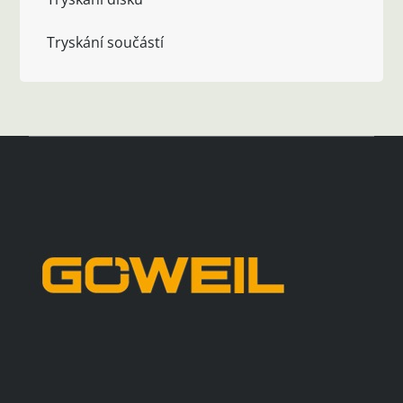
Tryskání součástí