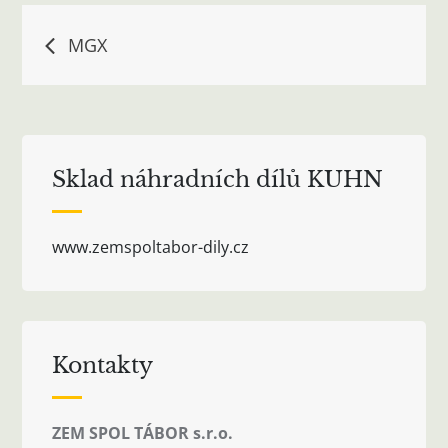
Navigace
MGX
pro
příspěvek
Sklad náhradních dílů KUHN
www.zemspoltabor-dily.cz
Kontakty
ZEM SPOL TÁBOR s.r.o.