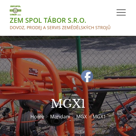
Skip
to
ZEM SPOL TÁBOR S.R.O.
content
DOVOZ, PRODEJ A SERVIS ZEMĚDĚLSKÝCH STROJŮ
MGX1
Home
Mandam
MGX
MGX1