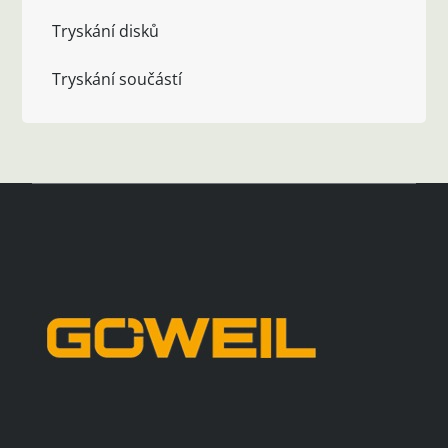
Tryskání disků
Tryskání součástí