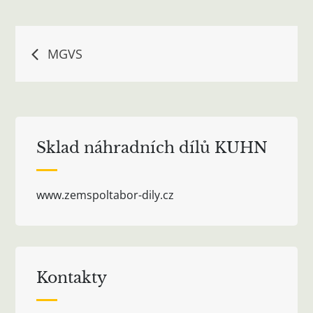
Navigace
MGVS
pro
příspěvek
Sklad náhradních dílů KUHN
www.zemspoltabor-dily.cz
Kontakty