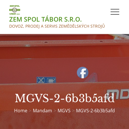
Skip
to
ZEM SPOL TÁBOR S.R.O.
content
DOVOZ, PRODEJ A SERVIS ZEMĚDĚLSKÝCH STROJŮ
MGVS-2-6b3b5afd
Home
Mandam
MGVS
MGVS-2-6b3b5afd