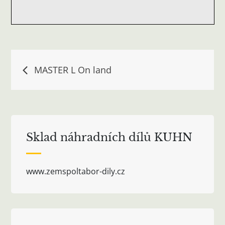
Navigace
MASTER L On land
pro
příspěvek
Sklad náhradních dílů KUHN
www.zemspoltabor-dily.cz