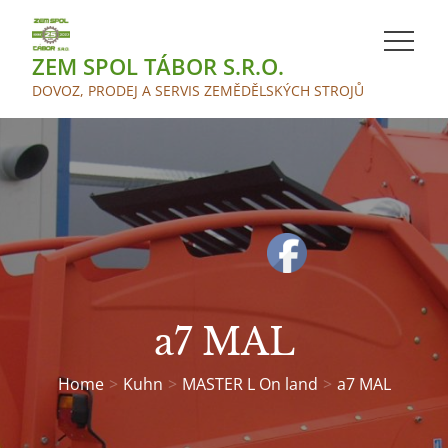
Skip
to
ZEM SPOL TÁBOR S.R.O.
content
DOVOZ, PRODEJ A SERVIS ZEMĚDĚLSKÝCH STROJŮ
a7 MAL
Home
Kuhn
MASTER L On land
a7 MAL