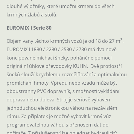
dlouhé výložníky, které umožní krmení do všech
krmných žlabů a stolů.
EUROMIX I Serie 80
3
Objem vany těchto krmných vozů je od 18 do 27 m
.
EUROMIX I 1880 / 2280 / 2580 / 2780 má dva nově
koncipované míchací šneky, poháněné pomocí
originální úhlové převodovky KUHN. Dvě protiostří
šneků slouží k rychlému rozmělňování a optimálnímu
promíchání hmoty. Vpředu nebo vzadu může být
oboustranný PVC dopravník, s možností vykládání
doprava nebo doleva. Stroj je sériově vybaven
jednoduchou elektronickou váhou na nezávislém
rámu. Za příplatek je možné vybavit krmný vůz
programovatelnou váhou s přenosem dat do
počítače. Z příslušenství lze objednat hydraulický