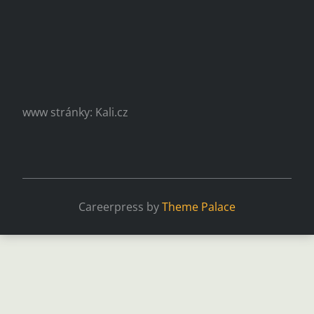
www stránky: Kali.cz
Careerpress by
Theme Palace