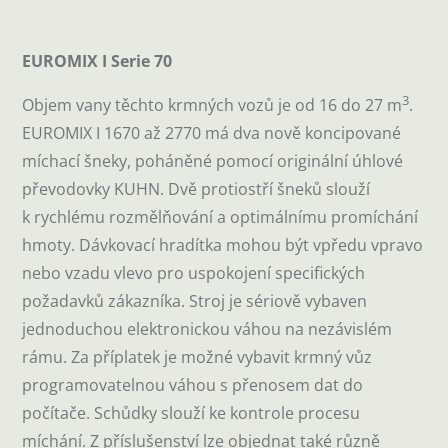
EUROMIX I Serie 70
3
Objem vany těchto krmných vozů je od 16 do 27 m
.
EUROMIX I 1670 až 2770 má dva nově koncipované
míchací šneky, poháněné pomocí originální úhlové
převodovky KUHN. Dvě protiostří šneků slouží
k rychlému rozmělňování a optimálnímu promíchání
hmoty. Dávkovací hradítka mohou být vpředu vpravo
nebo vzadu vlevo pro uspokojení specifických
požadavků zákazníka. Stroj je sériově vybaven
jednoduchou elektronickou váhou na nezávislém
rámu. Za příplatek je možné vybavit krmný vůz
programovatelnou váhou s přenosem dat do
počítače. Schůdky slouží ke kontrole procesu
míchání. Z příslušenství lze objednat také různě