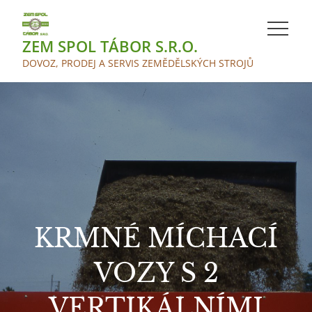
Skip
to
ZEM SPOL TÁBOR S.R.O.
content
DOVOZ, PRODEJ A SERVIS ZEMĚDĚLSKÝCH STROJŮ
KRMNÉ MÍCHACÍ
VOZY S 2
VERTIKÁLNÍMI