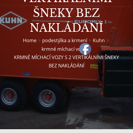
ŠNEKY BEZ
NAKLÁDÁNÍ
Home
podestýlka a krmení
Kuhn
krmné míchací vozy
KRMNÉ MÍCHACÍ VOZY S 2 VERTIKÁLNÍMI ŠNEKY
BEZ NAKLÁDÁNÍ