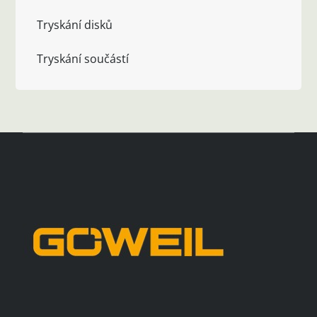
Tryskání disků
Tryskání součástí