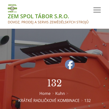
Skip
to
ZEM SPOL TÁBOR S.R.O.
content
DOVOZ, PRODEJ A SERVIS ZEMĚDĚLSKÝCH STROJŮ
132
Home
Kuhn
KRÁTKÉ RADLIČKOVÉ KOMBINACE
132