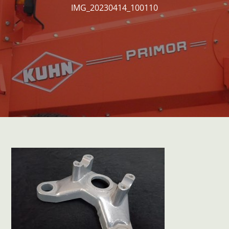
IMG_20230414_100110