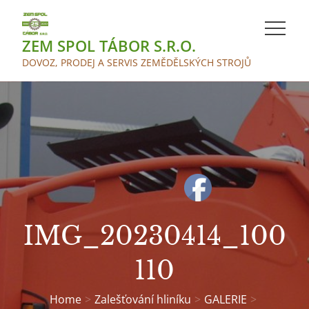
Skip
to
ZEM SPOL TÁBOR S.R.O.
content
DOVOZ, PRODEJ A SERVIS ZEMĚDĚLSKÝCH STROJŮ
IMG_20230414_100
110
Home
Zalešťování hliníku
GALERIE