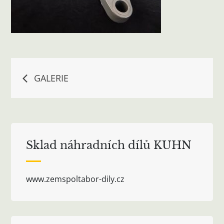
Navigace
GALERIE
pro
příspěvek
Sklad náhradních dílů KUHN
www.zemspoltabor-dily.cz