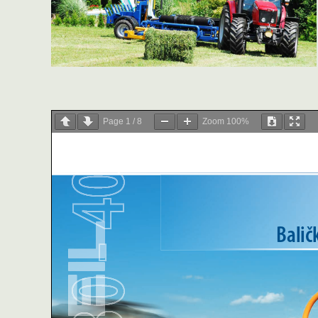
Page
1
/
8
Zoom
100%