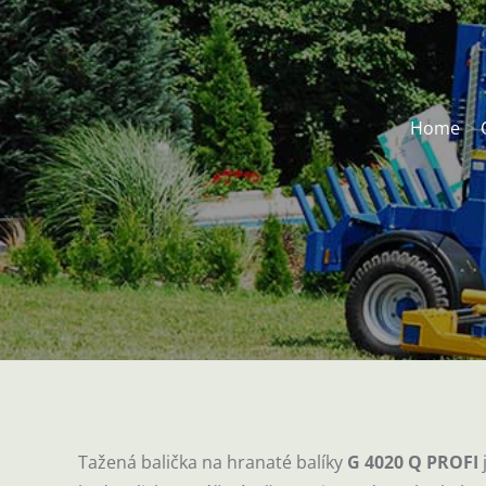
Home
Tažená balička na hranaté balíky
G 4020 Q PROFI