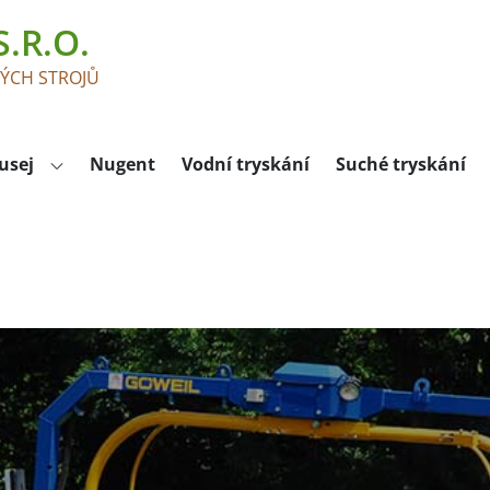
.R.O.
KÝCH STROJŮ
usej
Nugent
Vodní tryskání
Suché tryskání