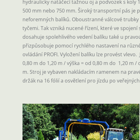
hydraulicky natáčecí tažnou oj a podvozek s koly 15
500 mm nebo 750 mm. Široký transportní pás je 
neforemných balíků. Oboustranné válcové trubky ne
tyčemi. Tak vzniká nucené řízení, které ve spojení 
dosahuje spolehlivého vedení balíku také u prav
přizpůsobuje pomocí rychlého nastavení na různé
ovládání PROFI. Vyložení balíku lze provést vlevo.
0,80 m do 1,20 m / výška = od 0,80 m do 1,20 m / 
m. Stroj je vybaven nakládacím ramenem na pravé 
držák na 16 fólií a osvětlení pro jízdu po veřejný