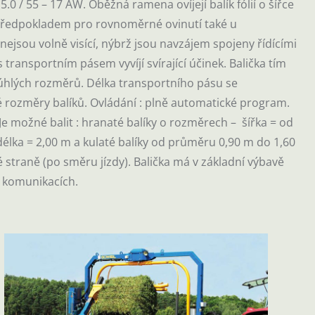
.0 / 55 – 17 AW. Oběžná ramena ovíjejí balík fólií o šířce
předpokladem pro rovnoměrné ovinutí také u
jsou volně visící, nýbrž jsou navzájem spojeny řídícími
s transportním pásem vyvíjí svírající účinek. Balička tím
oúhlých rozměrů. Délka transportního pásu se
 rozměry balíků. Ovládání : plně automatické program.
 Je možné balit : hranaté balíky o rozměrech – šířka = od
délka = 2,00 m a kulaté balíky od průměru 0,90 m do 1,60
straně (po směru jízdy). Balička má v základní výbavě
ch komunikacích.