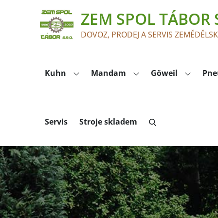
Skip
ZEM SPOL TÁBOR S
to
content
DOVOZ, PRODEJ A SERVIS ZEMĚDĚLS
Kuhn
Mandam
Göweil
Pne
Servis
Stroje skladem