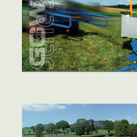
Video
přehrávač