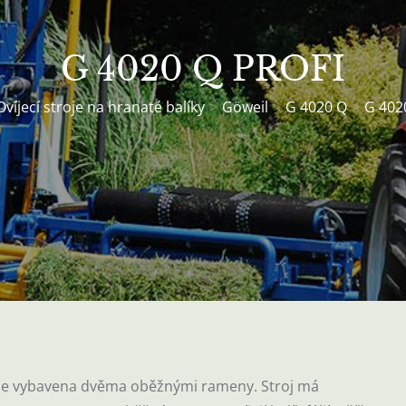
G 4020 Q PROFI
Ovíjecí stroje na hranaté balíky
Göweil
G 4020 Q
G 402
je vybavena dvěma oběžnými rameny. Stroj má