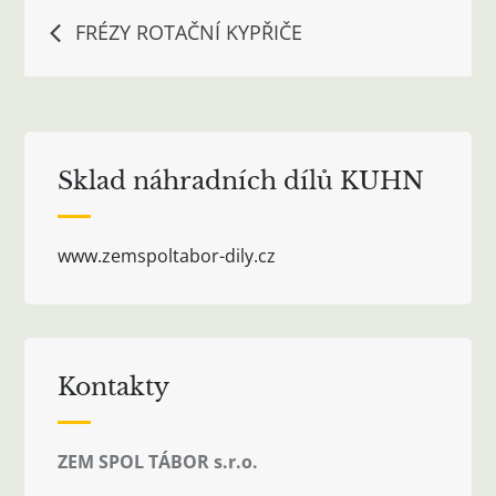
Navigace
FRÉZY ROTAČNÍ KYPŘIČE
pro
příspěvek
Sklad náhradních dílů KUHN
www.zemspoltabor-dily.cz
Kontakty
ZEM SPOL TÁBOR s.r.o.