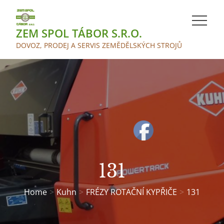
Skip
to
ZEM SPOL TÁBOR S.R.O.
content
DOVOZ, PRODEJ A SERVIS ZEMĚDĚLSKÝCH STROJŮ
131
Home
Kuhn
FRÉZY ROTAČNÍ KYPŘIČE
131