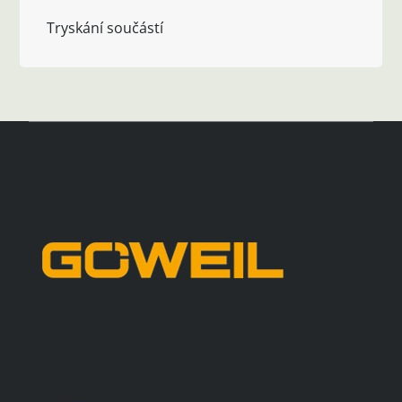
Tryskání součástí