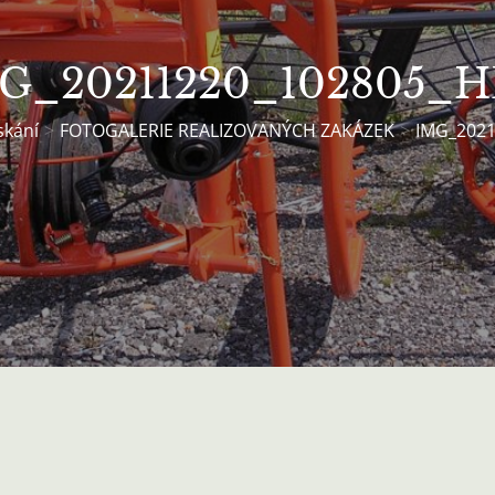
G_20211220_102805_
skání
FOTOGALERIE REALIZOVANÝCH ZAKÁZEK
IMG_202