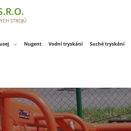
.R.O.
KÝCH STROJŮ
usej
Nugent
Vodní tryskání
Suché tryskání