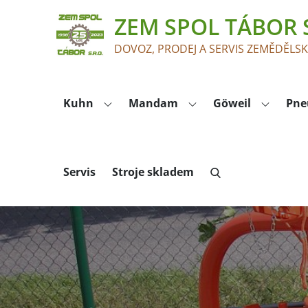
Skip
ZEM SPOL TÁBOR S
to
content
DOVOZ, PRODEJ A SERVIS ZEMĚDĚLS
Kuhn
Mandam
Göweil
Pne
Servis
Stroje skladem