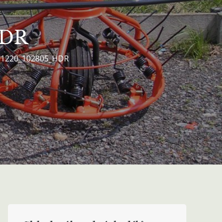
HDR
11220_102805_HDR