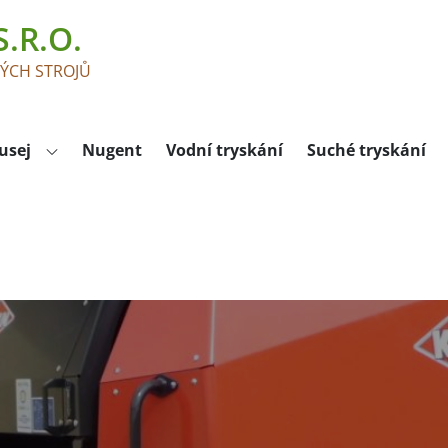
.R.O.
KÝCH STROJŮ
usej
Nugent
Vodní tryskání
Suché tryskání