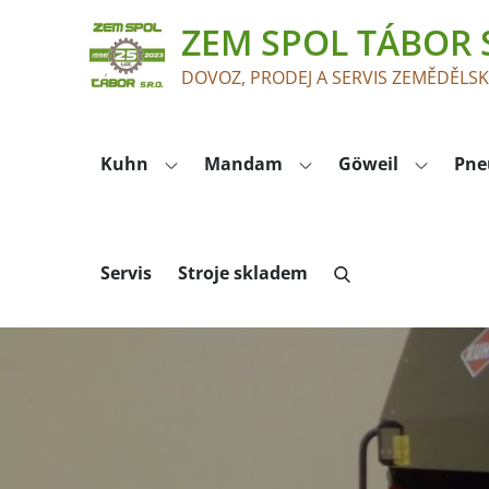
Skip
ZEM SPOL TÁBOR S
to
content
DOVOZ, PRODEJ A SERVIS ZEMĚDĚLS
Kuhn
Mandam
Göweil
Pne
Servis
Stroje skladem