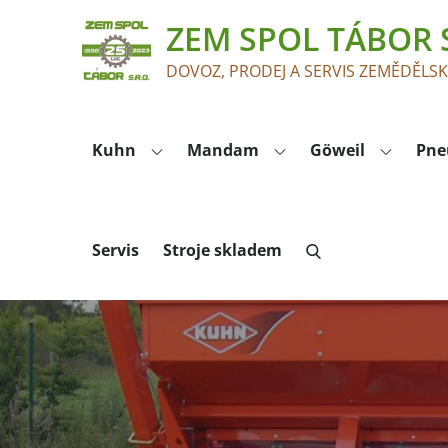
Skip
ZEM SPOL TÁBOR S
to
content
DOVOZ, PRODEJ A SERVIS ZEMĚDĚLS
Kuhn
Mandam
Göweil
Pne
Servis
Stroje skladem