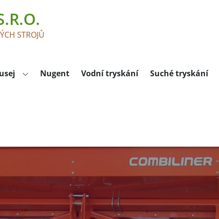
.R.O.
KÝCH STROJŮ
usej
Nugent
Vodní tryskání
Suché tryskání