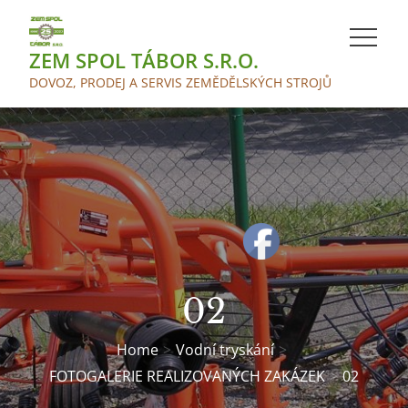
Skip
to
ZEM SPOL TÁBOR S.R.O.
content
DOVOZ, PRODEJ A SERVIS ZEMĚDĚLSKÝCH STROJŮ
02
Home
Vodní tryskání
FOTOGALERIE REALIZOVANÝCH ZAKÁZEK
02