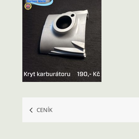
Navigace
CENÍK
pro