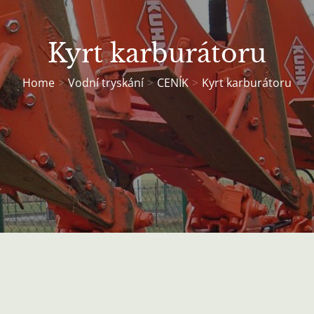
Kyrt karburátoru
Home
Vodní tryskání
CENÍK
Kyrt karburátoru