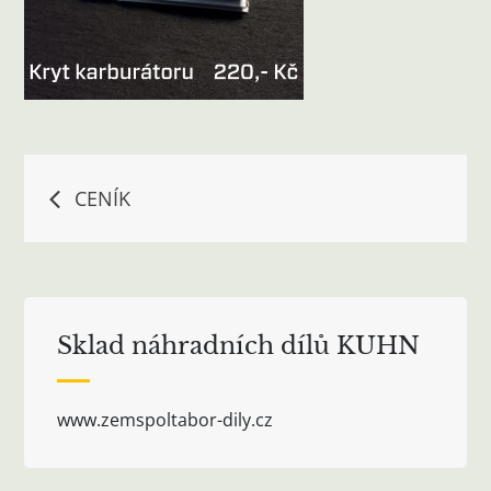
Navigace
CENÍK
pro
příspěvek
Sklad náhradních dílů KUHN
www.zemspoltabor-dily.cz