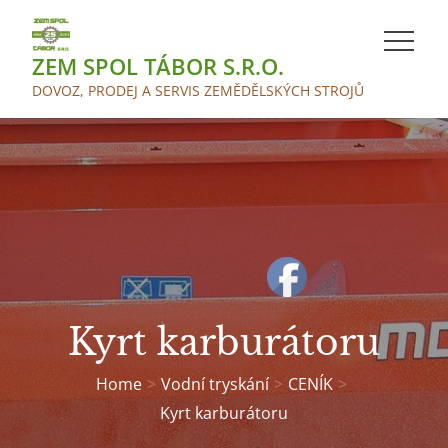
Skip
to
ZEM SPOL TÁBOR S.R.O.
content
DOVOZ, PRODEJ A SERVIS ZEMĚDĚLSKÝCH STROJŮ
Kyrt karburátoru
Home
Vodní tryskání
CENÍK
Kyrt karburátoru