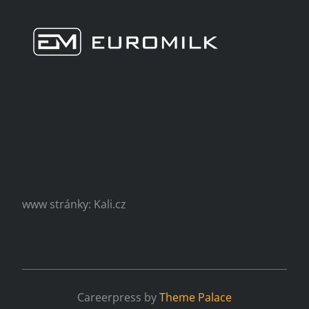
www stránky: Kali.cz
Careerpress by
Theme Palace