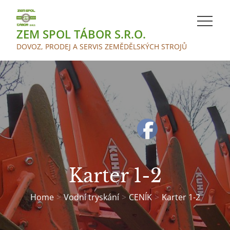
Skip
to
ZEM SPOL TÁBOR S.R.O.
content
DOVOZ, PRODEJ A SERVIS ZEMĚDĚLSKÝCH STROJŮ
Karter 1-2
Home
Vodní tryskání
CENÍK
Karter 1-2