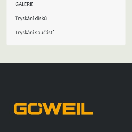
GALERIE
Tryskání disků
Tryskání součástí