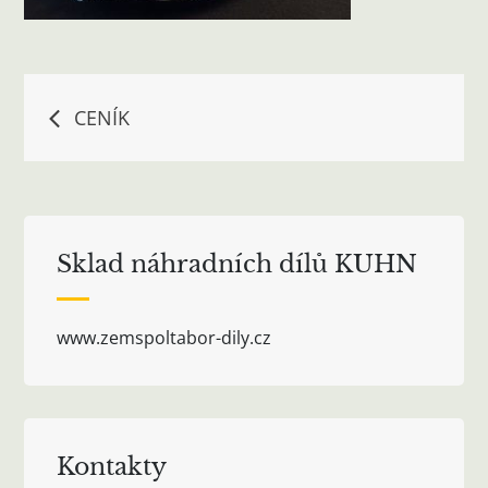
Navigace
CENÍK
pro
příspěvek
Sklad náhradních dílů KUHN
www.zemspoltabor-dily.cz
Kontakty