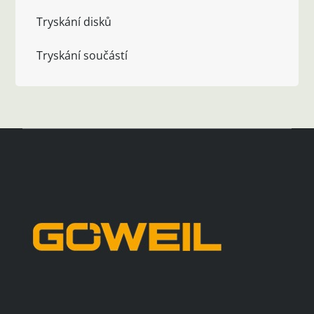
Tryskání disků
Tryskání součástí