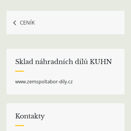
Navigace
CENÍK
pro
příspěvek
Sklad náhradních dílů KUHN
www.zemspoltabor-dily.cz
Kontakty