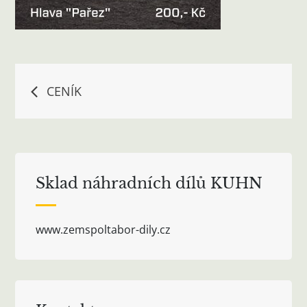
Navigace
CENÍK
pro
příspěvek
Sklad náhradních dílů KUHN
www.zemspoltabor-dily.cz