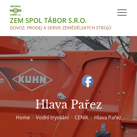
Skip
to
ZEM SPOL TÁBOR S.R.O.
content
DOVOZ, PRODEJ A SERVIS ZEMĚDĚLSKÝCH STROJŮ
Hlava Pařez
Home
Vodní tryskání
CENÍK
Hlava Pařez